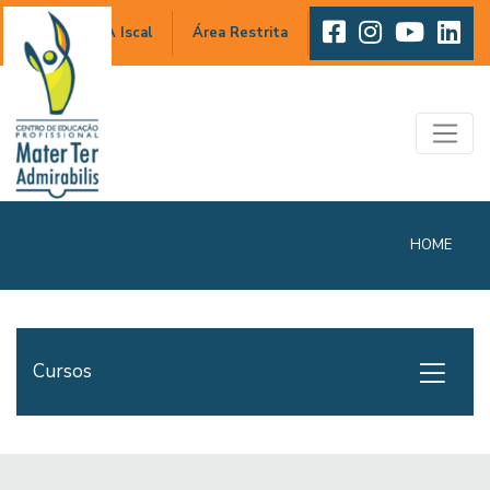
A Iscal
Área Restrita
HOME
Cursos